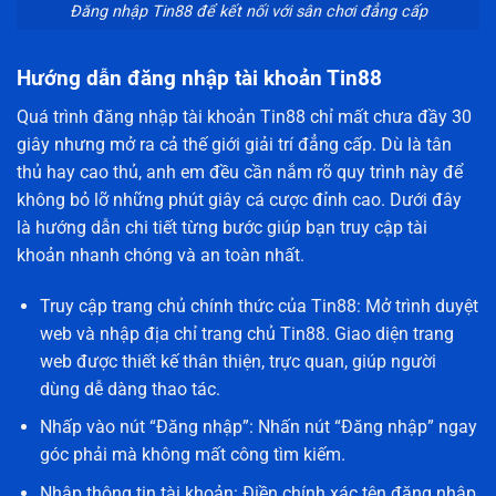
Đăng nhập Tin88 để kết nối với sân chơi đẳng cấp
Hướng dẫn đăng nhập tài khoản Tin88
Quá trình đăng nhập tài khoản Tin88 chỉ mất chưa đầy 30
giây nhưng mở ra cả thế giới giải trí đẳng cấp. Dù là tân
thủ hay cao thủ, anh em đều cần nắm rõ quy trình này để
không bỏ lỡ những phút giây cá cược đỉnh cao. Dưới đây
là hướng dẫn chi tiết từng bước giúp bạn truy cập tài
khoản nhanh chóng và an toàn nhất.
Truy cập trang chủ chính thức của Tin88:
Mở trình duyệt
web và nhập địa chỉ trang chủ Tin88. Giao diện trang
web được thiết kế thân thiện, trực quan, giúp người
dùng dễ dàng thao tác.
Nhấp vào nút “Đăng nhập”:
Nhấn nút “Đăng nhập” ngay
góc phải mà không mất công tìm kiếm.
Nhập thông tin tài khoản:
Điền chính xác tên đăng nhập