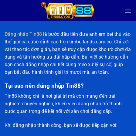
Đăng nhập Tin88
là bước đầu tiên đưa anh em bet thủ vào
thế giới cá cược đỉnh cao trên timberlands.com.co. Chỉ với
vài thao tác đơn giản, bạn sẽ truy cập được kho trò chơi đa
dạng và tận hưởng ưu đãi hấp dẫn. Bài viết sẽ hướng dẫn
bạn cách đăng nhập chi tiết cùng mẹo xử lý sự cố, giúp
bạn bắt đầu hành trình giải trí mượt mà, an toàn.
Tại sao nên đăng nhập Tin88?
Tin88 không chỉ là nơi giải trí mà còn mang đến trải
nghiệm chuyên nghiệp, khiến việc đăng nhập trở thành
bước quan trọng để kết nối với sân chơi đẳng cấp.
Khi đăng nhập thành công, bạn sẽ được tiếp cận với:​