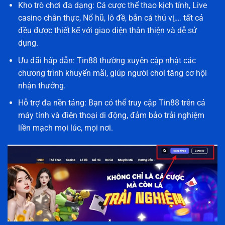
Kho trò chơi đa dạng:
Cá cược thể thao kịch tính, Live
casino chân thực, Nổ hũ, lô đề, bắn cá thú vị,… tất cả
đều được thiết kế với giao diện thân thiện và dễ sử
dụng.​
Ưu đãi hấp dẫn:
Tin88 thường xuyên cập nhật các
chương trình khuyến mãi, giúp người chơi tăng cơ hội
nhận thưởng.​
Hỗ trợ đa nền tảng:
Bạn có thể truy cập Tin88 trên cả
máy tính và điện thoại di động, đảm bảo trải nghiệm
liền mạch mọi lúc, mọi nơi.