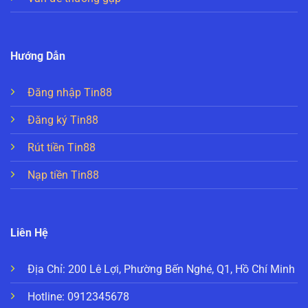
Hướng Dẫn
Đăng nhập Tin88
Đăng ký Tin88
Rút tiền Tin88
Nạp tiền Tin88
Liên Hệ
Địa Chỉ: 200 Lê Lợi, Phường Bến Nghé, Q1, Hồ Chí Minh
Hotline: 0912345678