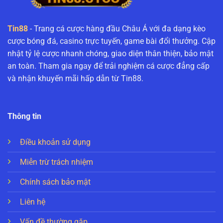
Tin88
- Trang cá cược hàng đầu Châu Á với đa dạng kèo
cược bóng đá, casino trực tuyến, game bài đổi thưởng. Cập
nhật tỷ lệ cược nhanh chóng, giao diện thân thiện, bảo mật
an toàn. Tham gia ngay để trải nghiệm cá cược đẳng cấp
và nhận khuyến mãi hấp dẫn từ Tin88.
Thông tin
Điều khoản sử dụng
Miễn trừ trách nhiệm
Chính sách bảo mật
Liên hệ
Vấn đề thường gặp