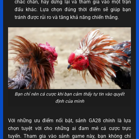
chắc chắn, hãy dừng lại và tham gia vào một trận
đấu khác. Lựa chọn đúng thời điểm sẽ giúp bạn
tránh được rủi ro và tăng khả năng chiến thắng.
Bạn chỉ nên cá cược khi bạn cảm thấy tự tin vào quyết
định của mình
Với những ưu điểm nổi bật, sảnh GA28 chính là lựa
chọn tuyệt vời cho những ai đam mê cá cược trực
tuyến. Tham gia vào sảnh game này, bạn không chỉ