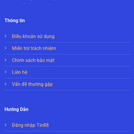
Thông tin
Điều khoản sử dụng
Miễn trừ trách nhiệm
Chính sách bảo mật
Liên hệ
Vấn đề thường gặp
Hướng Dẫn
Đăng nhập Tin88