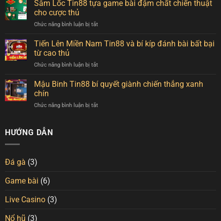
Sâm Lốc Tin88 tựa game bài đậm chất chiến thuật
trực
lớn
Xì
tuyến
cho cược thủ
trong
Tố
thu
mỗi
Chức năng bình luận bị tắt
ở
Tin88
hút
ván
Sâm
game
đông
chơi
Lốc
bài
Tiến Lên Miền Nam Tin88 và bí kíp đánh bài bất bại
đảo
Tin88
trực
từ cao thủ
người
tựa
tuyến
chơi
Chức năng bình luận bị tắt
ở
game
cân
Tiến
bài
não
Lên
Mậu Binh Tin88 bí quyết giành chiến thắng xanh
đậm
Miền
chất
chín
Nam
chiến
Chức năng bình luận bị tắt
ở
Tin88
thuật
Mậu
và
cho
Binh
bí
cược
Tin88
HƯỚNG DẪN
kíp
thủ
bí
đánh
quyết
bài
giành
bất
Đá gà
(3)
chiến
bại
thắng
từ
Game bài
(6)
xanh
cao
chín
thủ
Live Casino
(3)
Nổ hũ
(3)