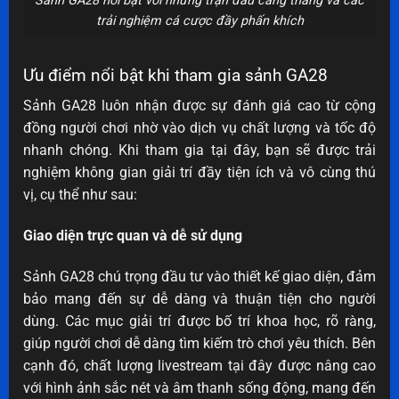
Sảnh GA28 nổi bật với những trận đấu căng thẳng và các
trải nghiệm cá cược đầy phấn khích
Ưu điểm nổi bật khi tham gia sảnh GA28
Sảnh GA28 luôn nhận được sự đánh giá cao từ cộng
đồng người chơi nhờ vào dịch vụ chất lượng và tốc độ
nhanh chóng. Khi tham gia tại đây, bạn sẽ được trải
nghiệm không gian giải trí đầy tiện ích và vô cùng thú
vị, cụ thể như sau:
Giao diện trực quan và dễ sử dụng
Sảnh GA28 chú trọng đầu tư vào thiết kế giao diện, đảm
bảo mang đến sự dễ dàng và thuận tiện cho người
dùng. Các mục giải trí được bố trí khoa học, rõ ràng,
giúp người chơi dễ dàng tìm kiếm trò chơi yêu thích. Bên
cạnh đó, chất lượng livestream tại đây được nâng cao
với hình ảnh sắc nét và âm thanh sống động, mang đến