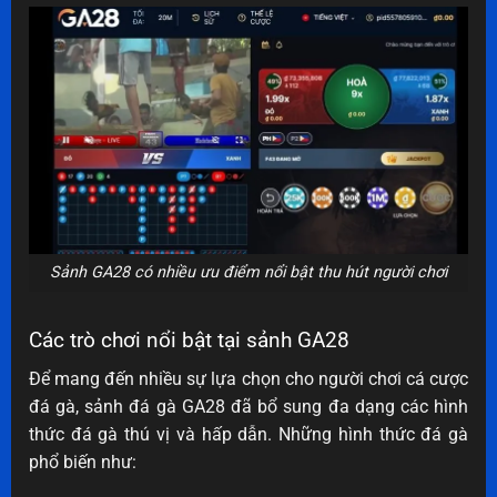
Sảnh GA28 có nhiều ưu điểm nổi bật thu hút người chơi
Các trò chơi nổi bật tại sảnh GA28
Để mang đến nhiều sự lựa chọn cho người chơi cá cược
đá gà, sảnh đá gà GA28 đã bổ sung đa dạng các hình
thức đá gà thú vị và hấp dẫn. Những hình thức đá gà
phổ biến như: