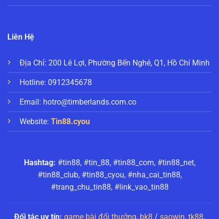
Liên Hệ
Địa Chỉ: 200 Lê Lợi, Phường Bến Nghé, Q1, Hồ Chí Minh
Hotline: 0912345678
Email:
hotro@timberlands.com.co
Website:
Tin88.cyou
Hashtag:
#tin88, #tin_88, #tin88_com, #tin88_net,
#tin88_club, #tin88_cyou, #nha_cai_tin88,
#trang_chu_tin88, #link_vao_tin88
Đối tác uy tín:
game bài đổi thưởng
,
bk8
/
saowin
,
tk88
,