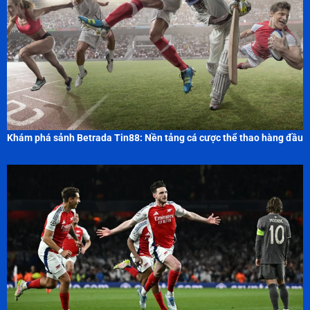
Khám phá sảnh Betrada Tin88: Nền tảng cá cược thể thao hàng đầu