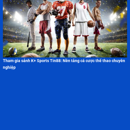
Tham gia sảnh K+ Sports Tin88: Nền tảng cá cược thể thao chuyên
nghiệp