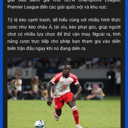
Premier League đến các giải quốc nội và khu vực.
Tỷ lệ kèo cạnh tranh, dễ hiểu cùng với nhiều hình thức
cược như kèo châu Á, tài xỉu, kèo phạt góc, giúp người
chơi có nhiều lựa chọn để thử vận may. Ngoài ra, tính
năng cược trực tiếp cho phép bạn tham gia vào diễn
biến trận đấu ngay khi nó đang diễn ra.