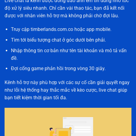
Live chat là kênh được đông đảo anh em tin dùng nhờ tốc
độ xử lý siêu nhanh. Chỉ cần vài thao tác, bạn đã kết nối
được với nhân viên hỗ trợ mà không phải chờ đợi lâu.
Truy cập timberlands.com.co hoặc app mobile.
Tìm tới biểu tượng chat ở góc dưới bên phải.
Nhập thông tin cơ bản như tên tài khoản và mô tả vấn
đề.
Đợi cổng game phản hồi trong vòng 30 giây.
Kênh hỗ trợ này phù hợp với các sự cố cần giải quyết ngay
như lỗi hệ thống hay thắc mắc về kèo cược, live chat giúp
bạn tiết kiệm thời gian tối đa.