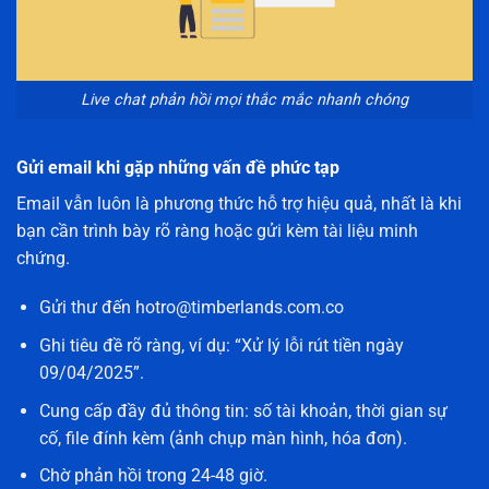
Live chat phản hồi mọi thắc mắc nhanh chóng
Gửi email khi gặp những vấn đề phức tạp
Email vẫn luôn là phương thức hỗ trợ hiệu quả, nhất là khi
bạn cần trình bày rõ ràng hoặc gửi kèm tài liệu minh
chứng.
Gửi thư đến
hotro@timberlands.com.co
Ghi tiêu đề rõ ràng, ví dụ: “Xử lý lỗi rút tiền ngày
09/04/2025”.
Cung cấp đầy đủ thông tin: số tài khoản, thời gian sự
cố, file đính kèm (ảnh chụp màn hình, hóa đơn).
Chờ phản hồi trong 24-48 giờ.